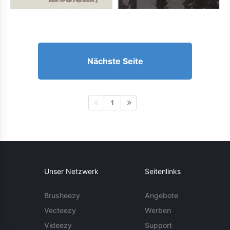
Nächste Seite
1
Unser Netzwerk
Seitenlinks
Brusheezy
Angebote
Vecteezy
Werben
Videezy
Support