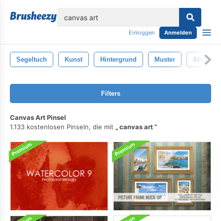
lose
Einloggen
Anmelden
Segeltuch
Kunst
Hintergrund
Muster
Abstrakt
Filters
Canvas Art Pinsel
1.133 kostenlosen Pinseln, die mit
canvas art