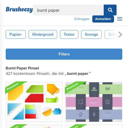
lose
Einloggen
Anmelden
Papier-
Hintergrund
Textur
Grunge
Schwarz
Filters
Burnt Paper Pinsel
427 kostenlosen Pinseln, die mit
burnt paper