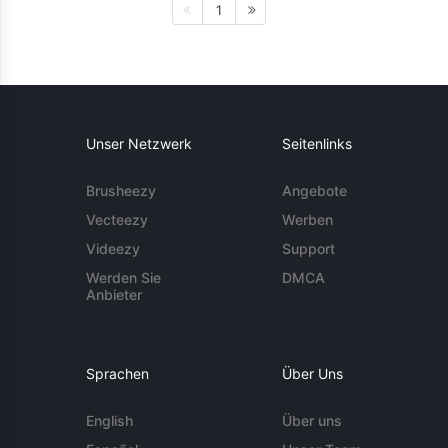
1
Unser Netzwerk
Seitenlinks
Brusheezy
Angebote
Vecteezy
Werben
Videezy
Support
Werden Sie
DMCA
Anbieter
Sprachen
Über Uns
English
Über uns