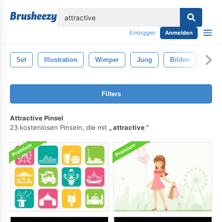
lose
Einloggen
Anmelden
Set
Illustration
Wimper
Jung
Bilden
Blau
Filters
Attractive Pinsel
23 kostenlosen Pinseln, die mit
attractive