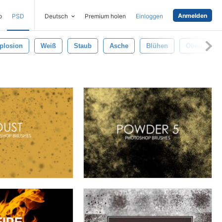
Anmelden
o
PSD
Deutsch
Premium holen
Einloggen
plosion
Weiß
Staub
Asche
Blühen
Oben