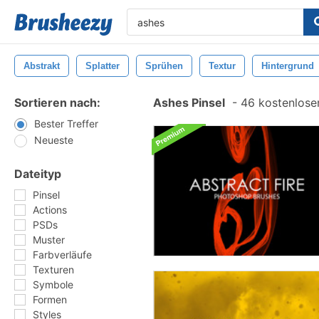
Abstrakt
Splatter
Sprühen
Textur
Hintergrund
Sortieren nach:
Ashes Pinsel
-
46 kostenlosen
Bester Treffer
Neueste
Dateityp
Pinsel
Actions
PSDs
Muster
Farbverläufe
Texturen
Symbole
Formen
Styles