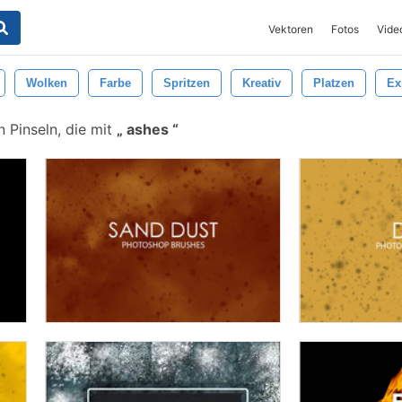
Vektoren
Fotos
Vide
Wolken
Farbe
Spritzen
Kreativ
Platzen
Ex
 Pinseln, die mit
ashes