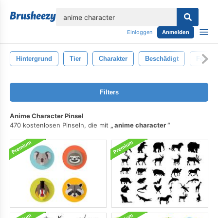
lose
Einloggen
Anmelden
Hintergrund
Tier
Charakter
Beschädigt
Fetzen
Filters
Anime Character Pinsel
470 kostenlosen Pinseln, die mit
anime character