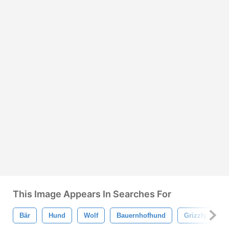
This Image Appears In Searches For
Bär
Hund
Wolf
Bauernhofhund
Grizzly
T