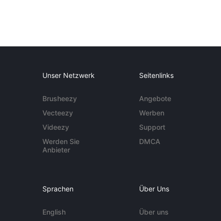
Unser Netzwerk
Seitenlinks
Brusheezy
Angebote
Vecteezy
Werben
Videezy
Support
Werden Sie
DMCA
Anbieter
Sprachen
Über Uns
English
Über uns