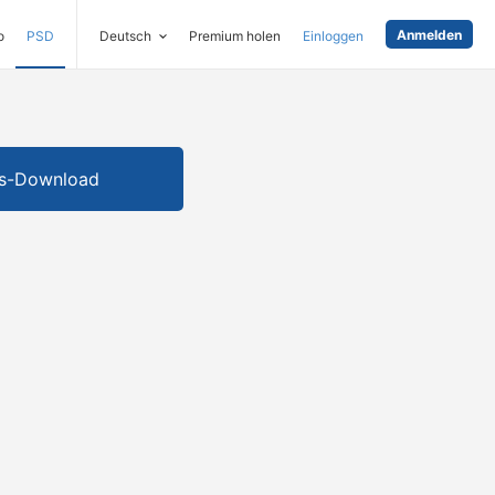
Anmelden
o
PSD
Deutsch
Premium holen
Einloggen
is-Download