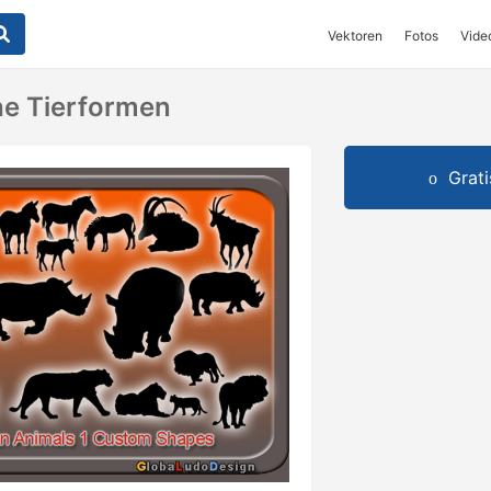
Vektoren
Fotos
Vide
he Tierformen
Grat