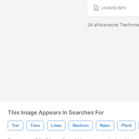
LICENSE INFO
24 afrikanische Tierfor
This Image Appears In Searches For
Tier
Tiere
Löwe
Nashorn
Natur
Pferd