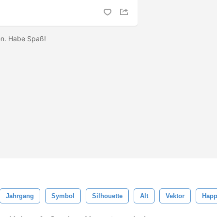
men. Habe Spaß!
Jahrgang
Symbol
Silhouette
Alt
Vektor
Happ