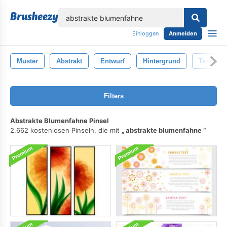
lose
Einloggen
Anmelden
Muster
Abstrakt
Entwurf
Hintergrund
Textur
Filters
Abstrakte Blumenfahne Pinsel
2.662 kostenlosen Pinseln, die mit
abstrakte blumenfahne