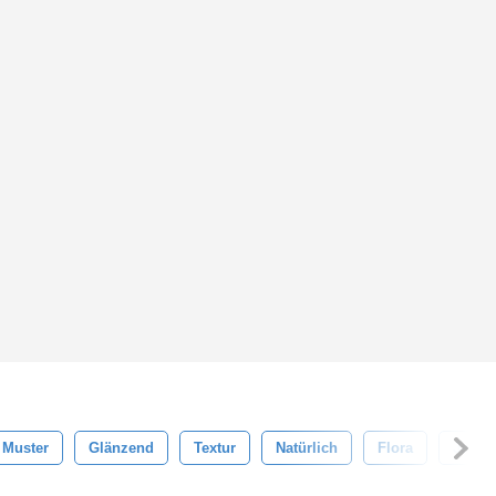
Muster
Glänzend
Textur
Natürlich
Flora
Jahrg