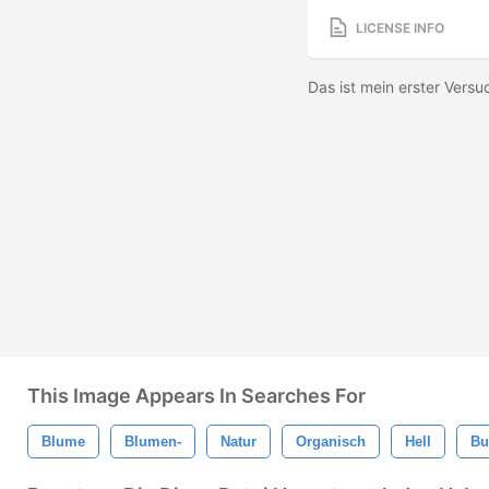
LICENSE INFO
Das ist mein erster Versu
This Image Appears In Searches For
Blume
Blumen-
Natur
Organisch
Hell
Bu