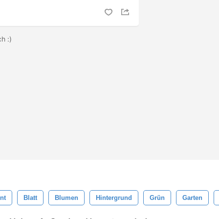
ch :)
nt
Blatt
Blumen
Hintergrund
Grün
Garten