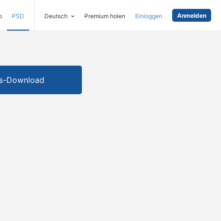
Anmelden
o
PSD
Deutsch
Premium holen
Einloggen
is-Download