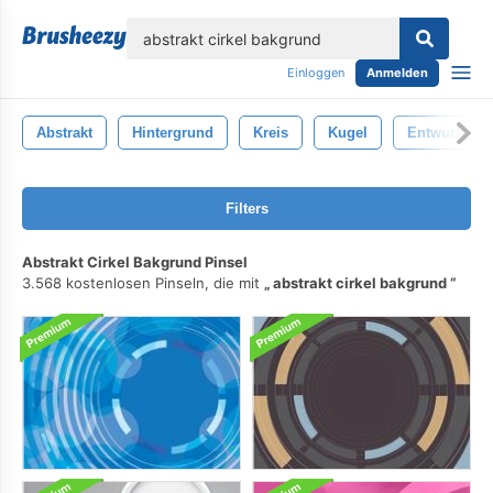
lose
Einloggen
Anmelden
Abstrakt
Hintergrund
Kreis
Kugel
Entwurf
Filters
Abstrakt Cirkel Bakgrund Pinsel
3.568 kostenlosen Pinseln, die mit
abstrakt cirkel bakgrund