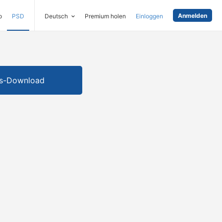
Anmelden
o
PSD
Deutsch
Premium holen
Einloggen
is-Download