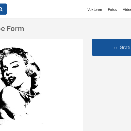
Vektoren
Fotos
Vide
oe Form
Grat