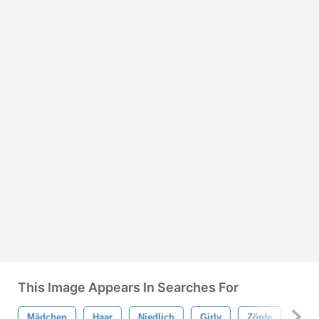
This Image Appears In Searches For
Mädchen
Haar
Niedlich
Girly
Zöpfe
Weib