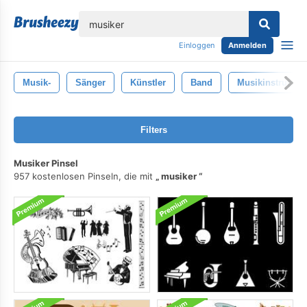
lose
Einloggen
Anmelden
Musik-
Sänger
Künstler
Band
Musikinstrumen
Filters
Musiker Pinsel
957 kostenlosen Pinseln, die mit
musiker