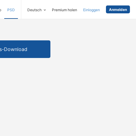
Anmelden
o
PSD
Deutsch
Premium holen
Einloggen
is-Download