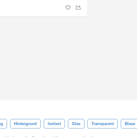
ng
Hintergrund
Isoliert
Glas
Transparent
Blase