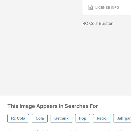
LICENSE INFO
RC Cola Bürsten
This Image Appears In Searches For
Rc Cola
Cola
Getränk
Pop
Retro
Jahrga