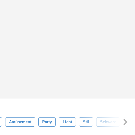
Amüsement
Party
Licht
Stil
Schwarz
Hell