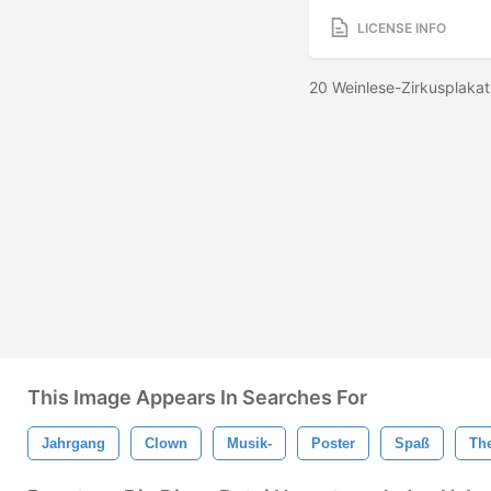
LICENSE INFO
20 Weinlese-Zirkusplakat
This Image Appears In Searches For
Jahrgang
Clown
Musik-
Poster
Spaß
The