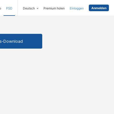
Anmelden
o
PSD
Deutsch
Premium holen
Einloggen
is-Download