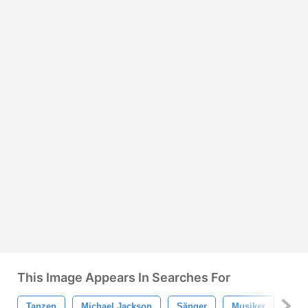
This Image Appears In Searches For
Tanzen
Michael Jackson
Sänger
Musiker
Ber