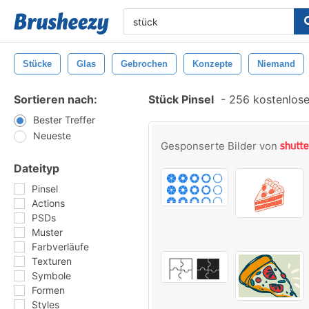
Stücke
Glas
Gebrochen
Konzepte
Niemand
Sortieren nach:
Stück Pinsel
-
256 kostenlosen
Bester Treffer
Neueste
Gesponserte Bilder von
Dateityp
Pinsel
Actions
PSDs
Muster
Farbverläufe
Texturen
Symbole
Formen
Styles