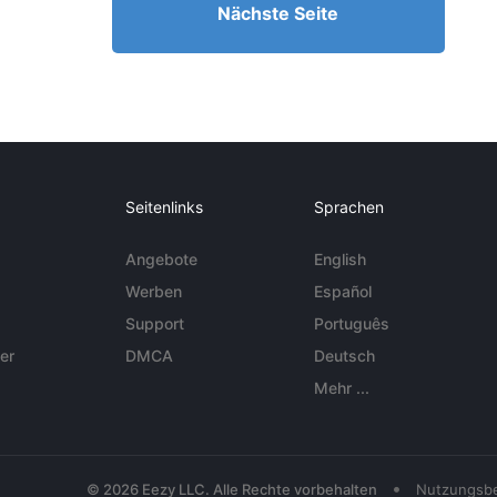
Nächste Seite
Seitenlinks
Sprachen
Angebote
English
Werben
Español
Support
Português
er
DMCA
Deutsch
Mehr ...
•
© 2026 Eezy LLC. Alle Rechte vorbehalten
Nutzungsb