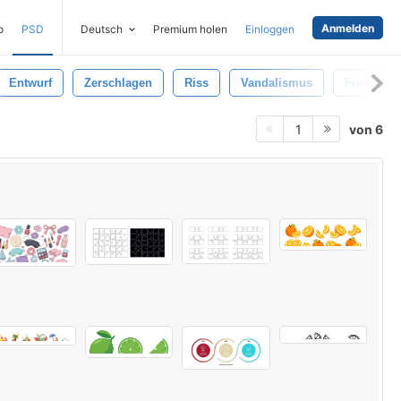
Anmelden
o
PSD
Deutsch
Premium holen
Einloggen
Entwurf
Zerschlagen
Riss
Vandalismus
Frieden
von 6
1