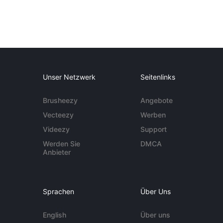
Unser Netzwerk
Seitenlinks
Brusheezy
Angebote
Vecteezy
Werben
Videezy
Support
Werden Sie
DMCA
Anbieter
Sprachen
Über Uns
English
Über uns