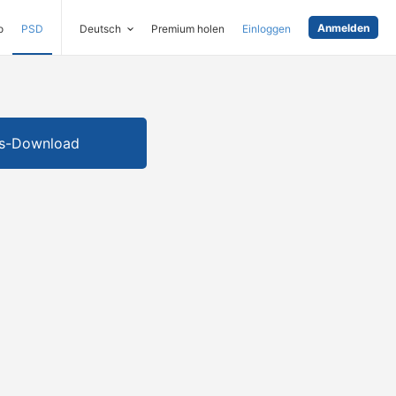
Anmelden
o
PSD
Deutsch
Premium holen
Einloggen
is-Download