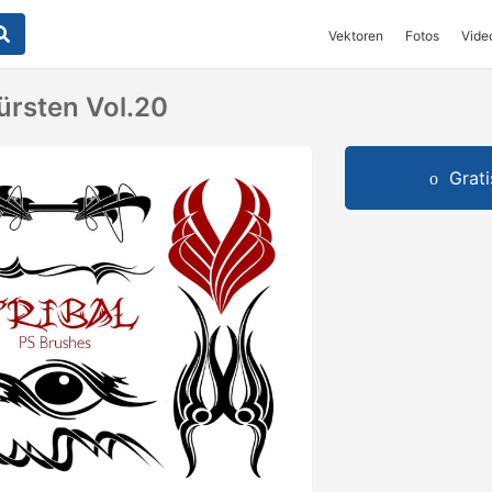
Vektoren
Fotos
Vide
ürsten Vol.20
Grat