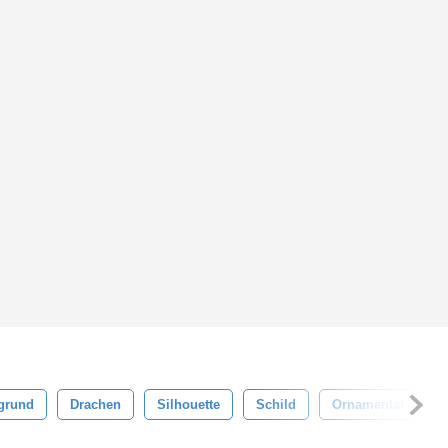
rgrund
Drachen
Silhouette
Schild
Ornamental
S