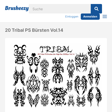
Einloggen
Anmelden
20 Tribal PS Bürsten Vol.14