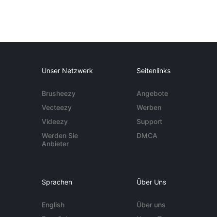
Unser Netzwerk
Seitenlinks
Brusheezy
Angebote
Vecteezy
Werben
Videezy
Support
Werden Sie
DMCA
Anbieter
Sprachen
Über Uns
English
Über uns