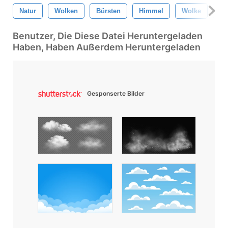
Natur
Wolken
Bürsten
Himmel
Wolke
Be
Benutzer, Die Diese Datei Heruntergeladen
Haben, Haben Außerdem Heruntergeladen
Gesponserte Bilder