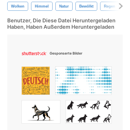
Wolken
Himmel
Natur
Bewölkt
Regen
Fä
Benutzer, Die Diese Datei Heruntergeladen
Haben, Haben Außerdem Heruntergeladen
Gesponserte Bilder