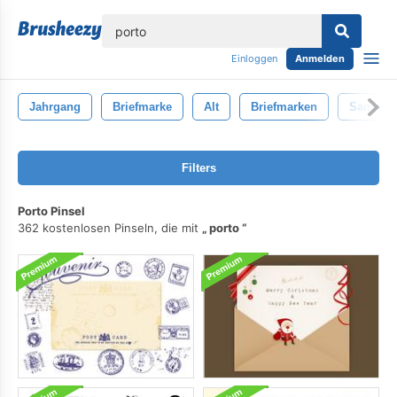
lose
Einloggen
Anmelden
Jahrgang
Briefmarke
Alt
Briefmarken
Sammlu
Filters
Porto Pinsel
362 kostenlosen Pinseln, die mit
porto