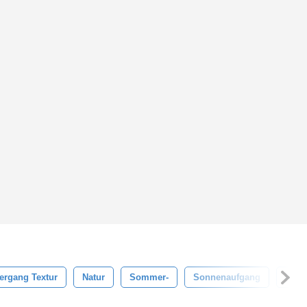
ergang Textur
Natur
Sommer-
Sonnenaufgang
Wass