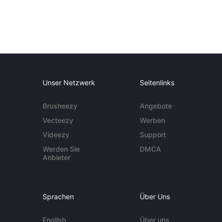
Unser Netzwerk
Seitenlinks
Brusheezy
Angebote
Vecteezy
Werben
Videezy
Support
Werden Sie
DMCA
Anbieter
Sprachen
Über Uns
English
Über uns