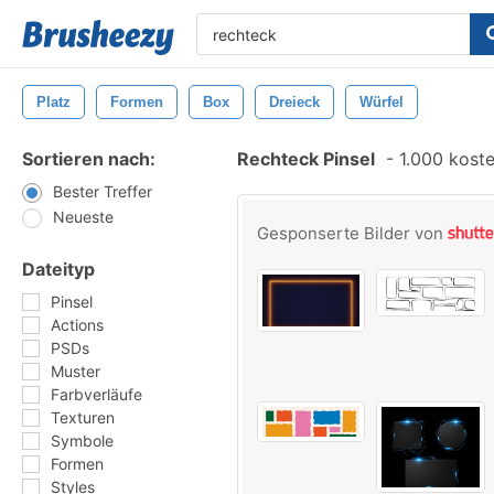
Platz
Formen
Box
Dreieck
Würfel
Sortieren nach:
Rechteck Pinsel
-
1.000 koste
Bester Treffer
Neueste
Gesponserte Bilder von
Dateityp
Pinsel
Actions
PSDs
Muster
Farbverläufe
Texturen
Symbole
Formen
Styles