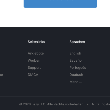
Seitenlinks
Sprachen
Angebote
English
Werben
Español
Support
Português
er
DMCA
Deutsch
Mehr ...
•
© 2026 Eezy LLC. Alle Rechte vorbehalten
Nutzungsb