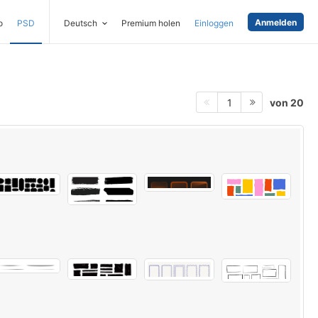
Anmelden
o
PSD
Deutsch
Premium holen
Einloggen
von 20
1