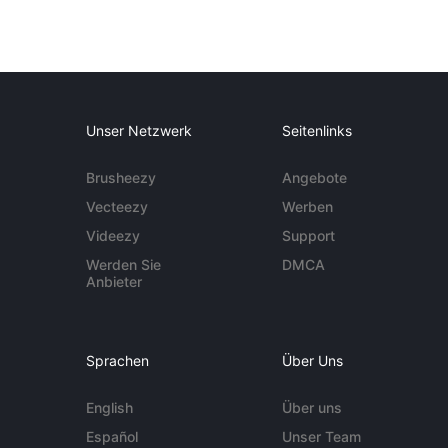
Unser Netzwerk
Seitenlinks
Brusheezy
Angebote
Vecteezy
Werben
Videezy
Support
Werden Sie
DMCA
Anbieter
Sprachen
Über Uns
English
Über uns
Español
Unser Team