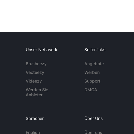
Unser Netzwerk
Seitenlinks
Brusheezy
Angebote
Vecteezy
Werben
Videezy
Support
Werden Sie
DMCA
Anbieter
Sprachen
Über Uns
English
Über uns