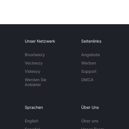
Unser Netzwerk
Seitenlinks
Brusheezy
Angebote
Vecteezy
Werben
Videezy
Support
Werden Sie
DMCA
Anbieter
Sprachen
Über Uns
English
Über uns