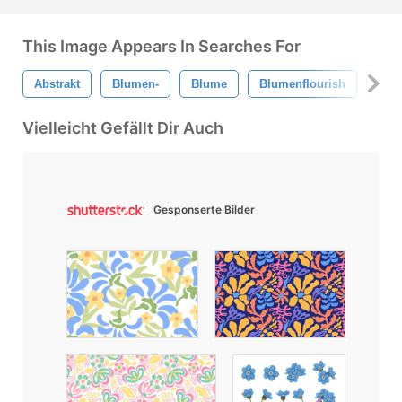
This Image Appears In Searches For
Abstrakt
Blumen-
Blume
Blumenflourish
Abs
Vielleicht Gefällt Dir Auch
Gesponserte Bilder