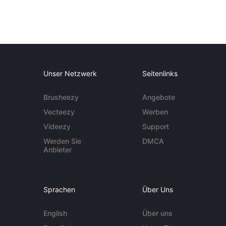
Unser Netzwerk
Seitenlinks
Brusheezy
Angebote
Vecteezy
Werben
Videezy
Support
Werden Sie
DMCA
Anbieter
Sprachen
Über Uns
English
Über uns