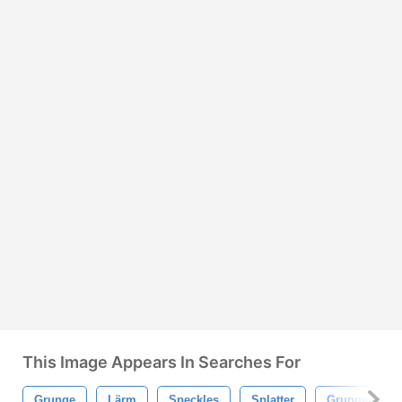
This Image Appears In Searches For
Grunge
Lärm
Speckles
Splatter
Grunge-Textu