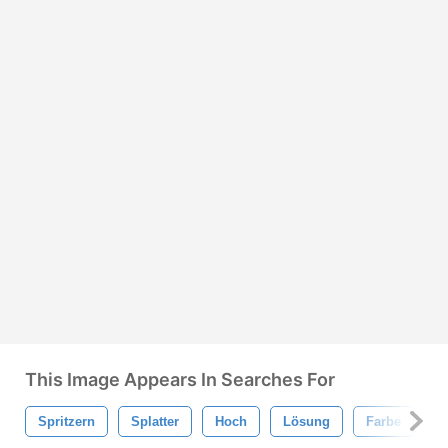
This Image Appears In Searches For
Spritzern
Splatter
Hoch
Lösung
Farbe
G