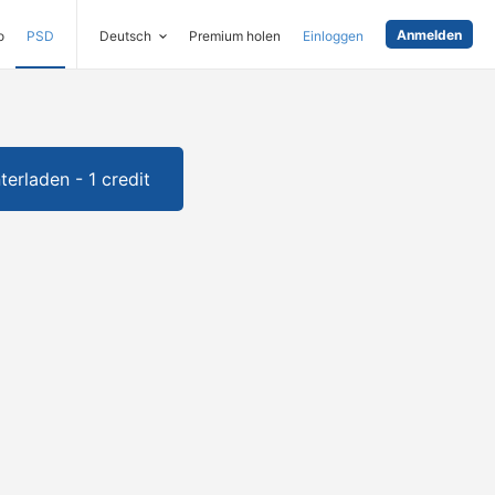
Anmelden
o
PSD
Deutsch
Premium holen
Einloggen
terladen - 1 credit