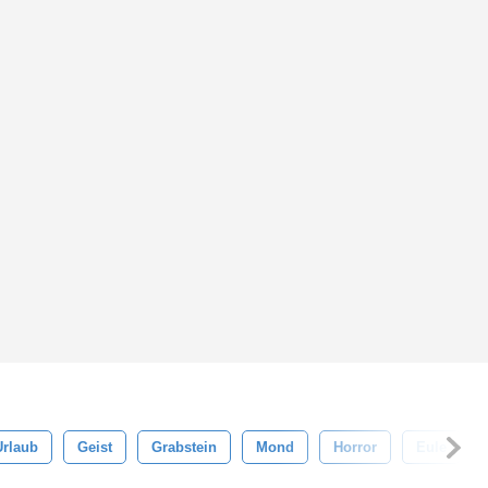
Urlaub
Geist
Grabstein
Mond
Horror
Eule