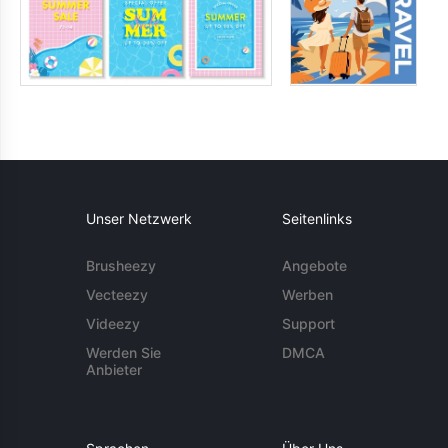
Unser Netzwerk
Seitenlinks
Brusheezy
Angebote
Vecteezy
Werben
Videezy
Support
Werden Sie
DMCA
Anbieter