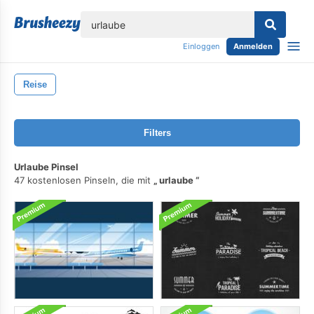
lose
Einloggen
Anmelden
Reise
Filters
Urlaube Pinsel
47 kostenlosen Pinseln, die mit
urlaube