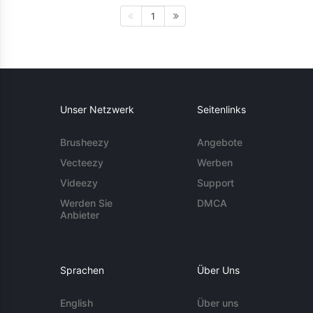
1
Unser Netzwerk
Seitenlinks
Brusheezy
Angebote
Vecteezy
Werben
Videezy
Support
Werden Sie
DMCA
Anbieter
Sprachen
Über Uns
English
Über uns