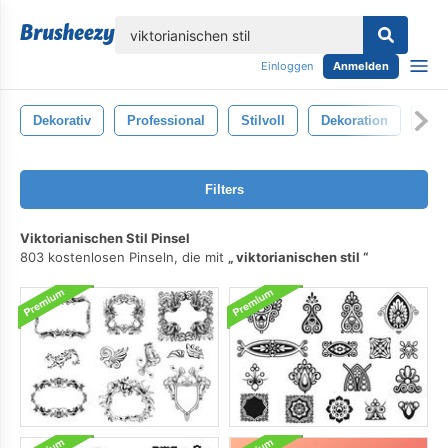
lose
Einloggen
Anmelden
Dekorativ
Professional
Stilvoll
Dekoration
Hin
Filters
Viktorianischen Stil Pinsel
803 kostenlosen Pinseln, die mit
viktorianischen stil