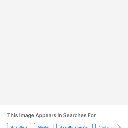
This Image Appears In Searches For
Acanthus
Muster
Akanthusmuster
Vintage-Muster