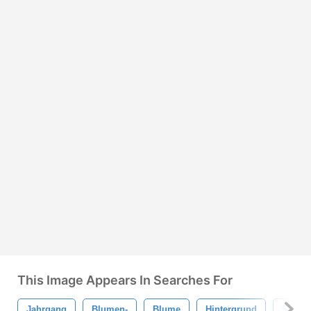
This Image Appears In Searches For
Jahrgang
Blumen-
Blume
Hintergrund
Skript