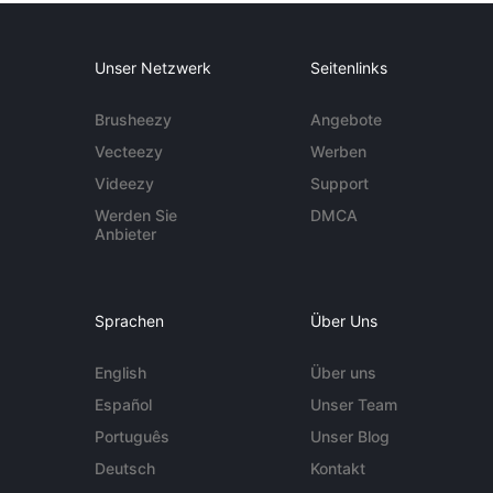
Unser Netzwerk
Seitenlinks
Brusheezy
Angebote
Vecteezy
Werben
Videezy
Support
Werden Sie
DMCA
Anbieter
Sprachen
Über Uns
English
Über uns
Español
Unser Team
Português
Unser Blog
Deutsch
Kontakt