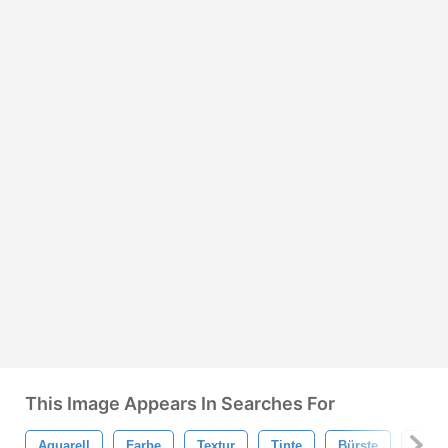
This Image Appears In Searches For
Aquarell
Farbe
Textur
Tinte
Bürste
Sprit