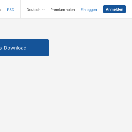
Anmelden
o
PSD
Deutsch
Premium holen
Einloggen
is-Download