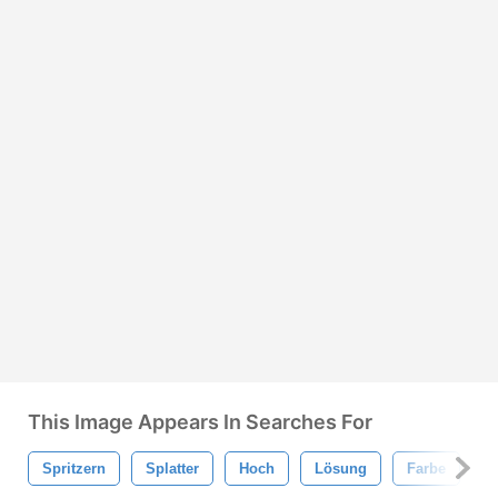
This Image Appears In Searches For
Spritzern
Splatter
Hoch
Lösung
Farbe
G