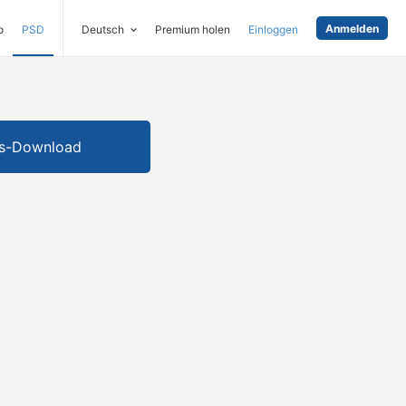
Anmelden
o
PSD
Deutsch
Premium holen
Einloggen
is-Download