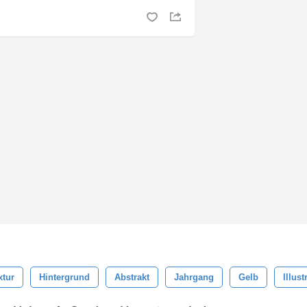
xtur
Hintergrund
Abstrakt
Jahrgang
Gelb
Illust