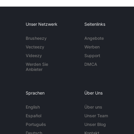
Unser Netzwerk
Seitenlinks
Brusheezy
Angebote
Vecteezy
Werben
Videezy
Support
Werden Sie
DMCA
Anbieter
Sprachen
Über Uns
English
Über uns
Español
Unser Team
Português
Unser Blog
Deutsch
Kontakt