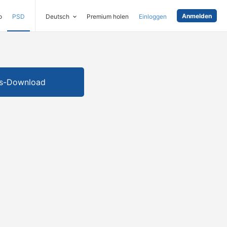
Anmelden
o
PSD
Deutsch
Premium holen
Einloggen
is-Download