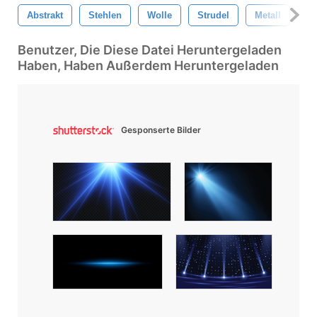
Abstrakt
Stehlen
Wolle
Strudel
Metall
Hi
Benutzer, Die Diese Datei Heruntergeladen
Haben, Haben Außerdem Heruntergeladen
Gesponserte Bilder