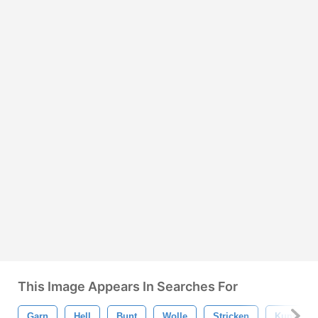
This Image Appears In Searches For
Garn
Hell
Bunt
Wolle
Stricken
Kunst