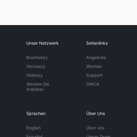
Unser Netzwerk
Seitenlinks
Brusheezy
Angebote
Vecteezy
Werben
Videezy
Support
Werden Sie
DMCA
Anbieter
Sprachen
Über Uns
English
Über uns
Español
Unser Team