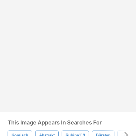
This Image Appears In Searches For
Komisch
Abstrakt
Rubina119
Bürsten
Fraktal