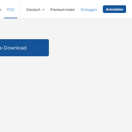
Anmelden
o
PSD
Deutsch
Premium holen
Einloggen
is-Download