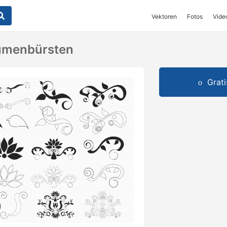
Vektoren
Fotos
Vide
lumenbürsten
Grat