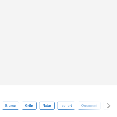
Blume
Grün
Natur
Isoliert
Ornament
Liane